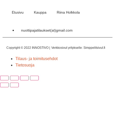
Etusivu
Kauppa
Riina Holkkola
nuottipajatilaukset(at)gmail.com
Copyright © 2022 INNOSTIVO |
Verkkosivut yritykselle: Simppelitsivut.fi
Tilaus- ja toimitusehdot
Tietosuoja