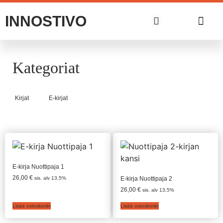
INNOSTIVO
Riina Holkkola
Kategoriat
Kirjat
E-kirjat
E-kirja Nuottipaja 1
26,00
€
sis. alv 13,5%
E-kirja Nuottipaja 2
26,00
€
sis. alv 13,5%
Lisää ostoskoriin
Lisää ostoskoriin