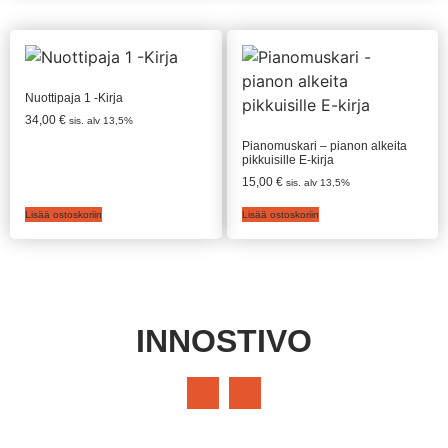
Nuottipaja 1 -Kirja
34,00
€
sis. alv 13,5%
Pianomuskari – pianon alkeita
pikkuisille E-kirja
15,00
€
sis. alv 13,5%
Lisää ostoskoriin
Lisää ostoskoriin
INNOSTIVO