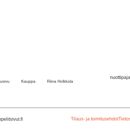
nuottipaj
tusivu
Kauppa
Riina Holkkola
Tilaus- ja toimitusehdot
Tieto
elitsivut.fi